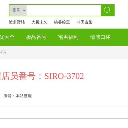
波多野结
大桥未久
桃谷绘里
冲田杏梨
衣
香
优大全
极品番号
宅男福利
情感口述
702
店员番号：SIRO-3702
来源：本站整理