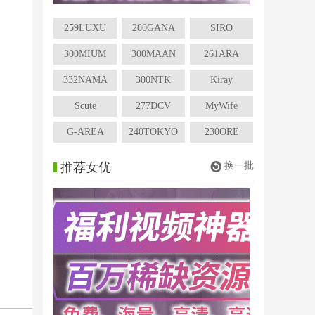
259LUXU
200GANA
SIRO
300MIUM
300MAAN
261ARA
332NAMA
300NTK
Kiray
Scute
277DCV
MyWife
G-AREA
240TOKYO
230ORE
推荐女优
换一批