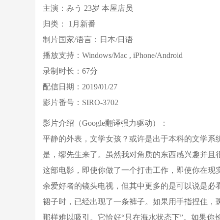
主演：みう 23岁 本屋店员
归类： 1月新番
制片国家/语言：日本/日语
播放支持：Windows/Mac , iPhone/Android
录制时长：67分
配信日期：2019/01/27
影片番号：SIRO-3702
影片介绍（Google翻译强力驱动）：
平静的外表，文学女孩？或许是出于本科的文学系统
是，缪先生来了。虽然我对角质的东西感兴趣并且
这部电影，即使你做了一个打击工作，即使你在现
余爱好者的镜头电视，但其中更多的是可以说是必
裙子时，已经出现了一条裤子。如果用手指捏住，
那样难以吸引。它恰好“只在海水状态下”。如果你