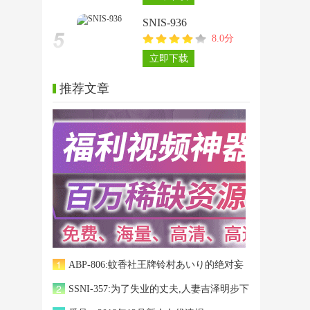
SNIS-936
8.0分
立即下载
推荐文章
1
ABP-806:蚊香社王牌铃村あいり的绝对妄
2
想第三弹！
SSNI-357:为了失业的丈夫,人妻吉泽明步下