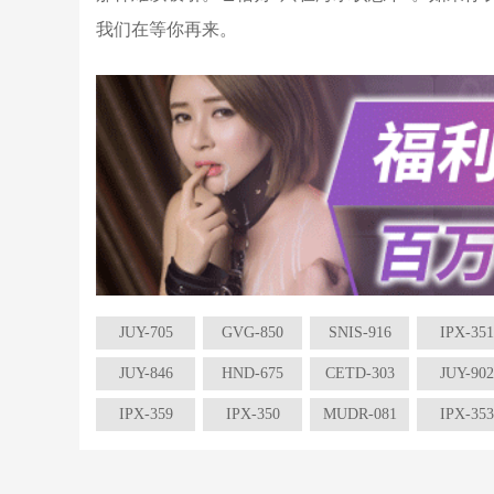
我们在等你再来。
JUY-705
GVG-850
SNIS-916
IPX-351
JUY-846
HND-675
CETD-303
JUY-902
IPX-359
IPX-350
MUDR-081
IPX-353