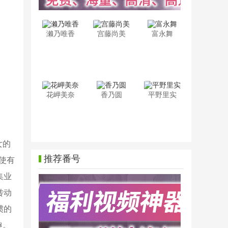
濑乃唯香
宫藤尚美
富永舞
花岬美奈
香乃圆
平野里实
女的
推荐番号
使有
集业
转动
惯的
趣。