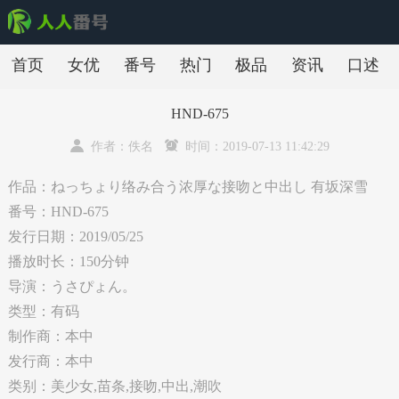
首页
女优
番号
热门
极品
资讯
口述
HND-675
作者：佚名
时间：2019-07-13 11:42:29
作品：ねっちょり络み合う浓厚な接吻と中出し 有坂深雪
番号：HND-675
发行日期：2019/05/25
播放时长：150分钟
导演：うさぴょん。
类型：有码
制作商：本中
发行商：本中
类别：美少女,苗条,接吻,中出,潮吹