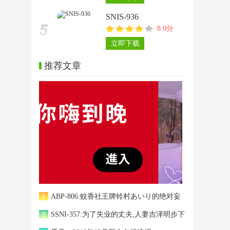
SNIS-936
8.0分
立即下载
推荐文章
1
ABP-806:蚊香社王牌铃村あいり的绝对妄
2
想第三弹！
SSNI-357:为了失业的丈夫,人妻吉泽明步下