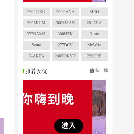
259LUXU
200GANA
SIRO
300MIUM
300MAAN
261ARA
332NAMA
300NTK
Kiray
Scute
277DCV
MyWife
G-AREA
240TOKYO
230ORE
推荐女优
换一批