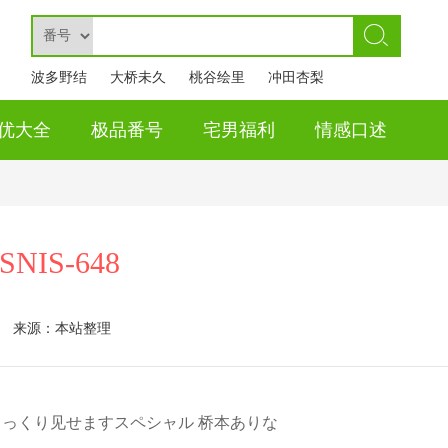
波多野结
大桥未久
桃谷绘里
冲田杏梨
衣
香
优大全
极品番号
宅男福利
情感口述
SNIS-648
来源：本站整理
じっくり见せますスペシャル 桥本ありな