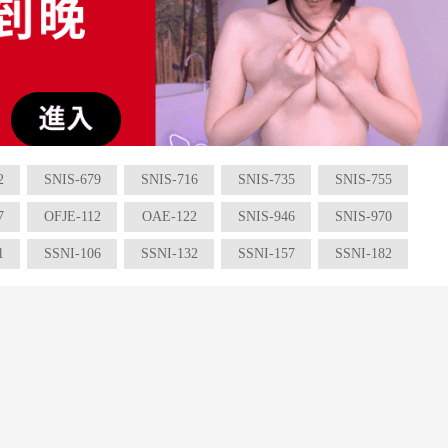
2
SNIS-679
SNIS-716
SNIS-735
SNIS-755
7
OFJE-112
OAE-122
SNIS-946
SNIS-970
1
SSNI-106
SSNI-132
SSNI-157
SSNI-182