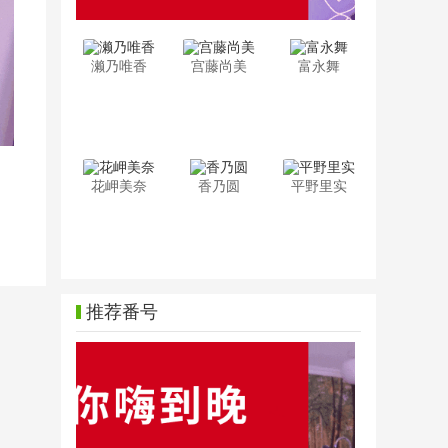
濑乃唯香
宫藤尚美
富永舞
花岬美奈
香乃圆
平野里实
推荐番号